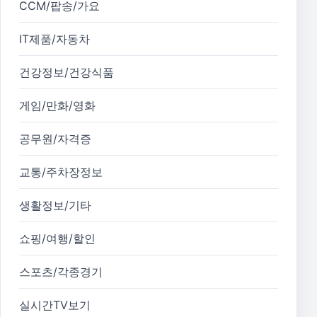
CCM/팝송/가요
IT제품/자동차
건강정보/건강식품
게임/만화/영화
공무원/자격증
교통/주차장정보
생활정보/기타
쇼핑/여행/할인
스포츠/각종경기
실시간TV보기