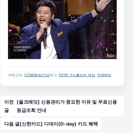
카테고리:
CCM/팝송/가요
태그:
2019 가스펠싱어 대상
,
찬양하리
글 탐색
이전
[올크레딧] 신용관리가 중요한 이유 및 무료신용
글
등급조회 안내
다음 글
[신한카드] 디데이(D-day) 카드 혜택