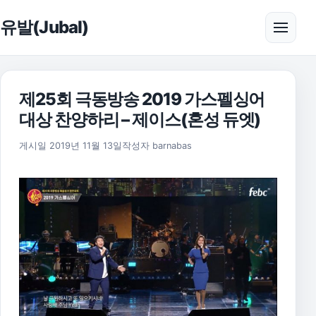
본문으로 건너뛰기
유발(Jubal)
메뉴 
제25회 극동방송 2019 가스펠싱어
대상 찬양하리 – 제이스(혼성 듀엣)
2021년 7월 12일
게시일
2019년 11월 13일
작성자
barnabas