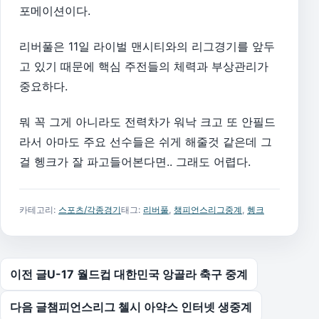
포메이션이다.
리버풀은 11일 라이벌 맨시티와의 리그경기를 앞두
고 있기 때문에 핵심 주전들의 체력과 부상관리가
중요하다.
뭐 꼭 그게 아니라도 전력차가 워낙 크고 또 안필드
라서 아마도 주요 선수들은 쉬게 해줄것 같은데 그
걸 헹크가 잘 파고들어본다면.. 그래도 어렵다.
카테고리:
스포츠/각종경기
태그:
리버풀
,
챔피언스리그중계
,
헹크
글 탐색
이전 글
U-17 월드컵 대한민국 앙골라 축구 중계
다음 글
챔피언스리그 첼시 아약스 인터넷 생중계