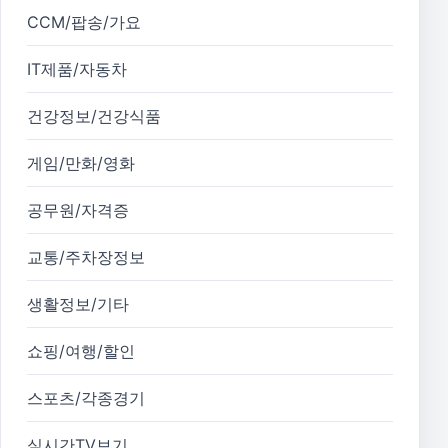
CCM/팝송/가요
IT제품/자동차
건강정보/건강식품
게임/만화/영화
공무원/자격증
교통/주차장정보
생활정보/기타
쇼핑/여행/할인
스포츠/각종경기
실시간TV보기