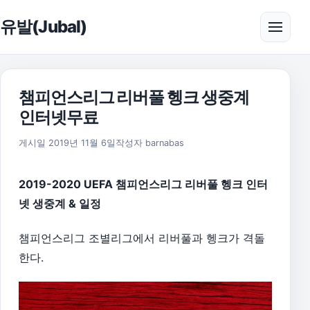
본문으로 건너뛰기
유발(Jubal)
메뉴 
챔피언스리그 리버풀 헹크 생중계
인터넷무료
2026년 8월 1일
게시일
2019년 11월 6일
작성자
barnabas
2019-2020 UEFA 챔피언스리그 리버풀 헹크 인터
넷 생중계 & 일정
챔피언스리그 조별리그에서 리버풀과 헹크가 격돌
한다.