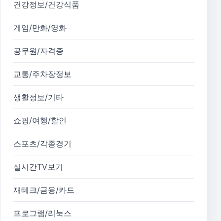
건강정보/건강식품
게임/만화/영화
공무원/자격증
교통/주차장정보
생활정보/기타
쇼핑/여행/할인
스포츠/각종경기
실시간TV보기
재테크/금융/카드
프로그램/리눅스