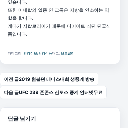
있습니다.
또한 미네랄의 일종 인 크롬은 지방을 연소하는 역
할을 합니다.
게다가 저칼로리이기 때문에 다이어트 식단 단골식
품입니다.
카테고리:
건강정보/건강식품
태그:
브로콜리
글 탐색
이전 글
2019 윔블던 테니스대회 생중계 방송
다음 글
UFC 239 존존스 산토스 중계 인터넷무료
답글 남기기