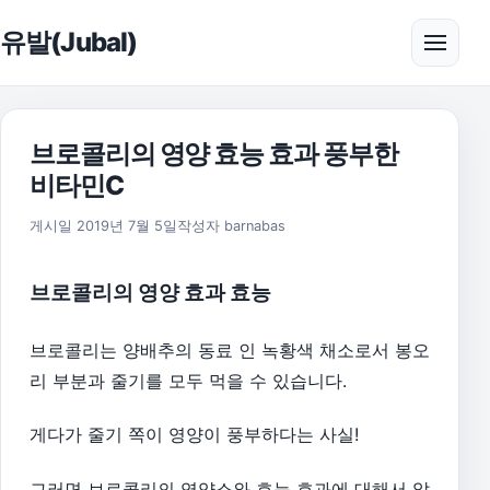
본문으로 건너뛰기
유발(Jubal)
메뉴 
브로콜리의 영양 효능 효과 풍부한
비타민C
2026년 8월 1일
게시일
2019년 7월 5일
작성자
barnabas
브로콜리의 영양 효과 효능
브로콜리는 양배추의 동료 인 녹황색 채소로서 봉오
리 부분과 줄기를 모두 먹을 수 있습니다.
게다가 줄기 쪽이 영양이 풍부하다는 사실!
그러면 브로콜리의 영양소와 효능 효과에 대해서 알