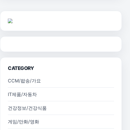
CATEGORY
CCM/팝송/가요
IT제품/자동차
건강정보/건강식품
게임/만화/영화