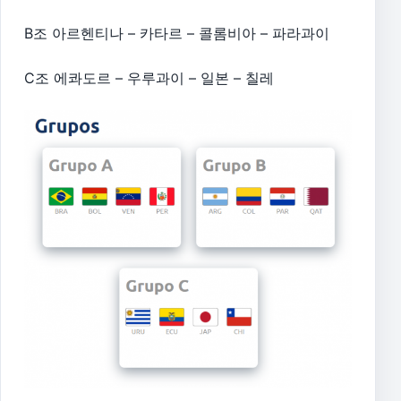
B조 아르헨티나 – 카타르 – 콜롬비아 – 파라과이
C조 에콰도르 – 우루과이 – 일본 – 칠레