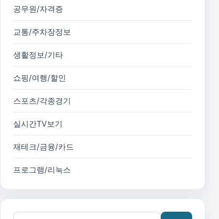
공무원/자격증
교통/주차장정보
생활정보/기타
쇼핑/여행/할인
스포츠/각종경기
실시간TV보기
재테크/금융/카드
프로그램/리눅스
검색어: