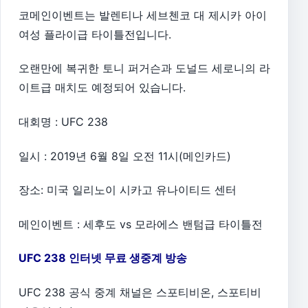
코메인이벤트는 발렌티나 세브첸코 대 제시카 아이
여성 플라이급 타이틀전입니다.
오랜만에 복귀한 토니 퍼거슨과 도널드 세로니의 라
이트급 매치도 예정되어 있습니다.
대회명 : UFC 238
일시 : 2019년 6월 8일 오전 11시(메인카드)
장소: 미국 일리노이 시카고 유나이티드 센터
메인이벤트 : 세후도 vs 모라에스 밴텀급 타이틀전
UFC 238 인터넷 무료 생중계 방송
UFC 238 공식 중계 채널은 스포티비온, 스포티비