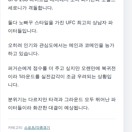
세로니가 격돌합니다.
둘다 노빠꾸 스타일을 가진 UFC 최고의 상남자 파
이터들입니다.
오히려 인기와 관심도에서는 메인과 코메인을 능가
하고 있습니다.
퍼거슨에게 점수를 더 주고 싶지만 오랜만에 복귀전
이라 1라운드를 실전감각이 조금 우려되는 상황입
니다.
분위기는 다르지만 타격과 그라운드 모두 뛰어난 파
이터들이라 화끈한 대결이 예상됩니다.
카테고리:
스포츠/각종경기