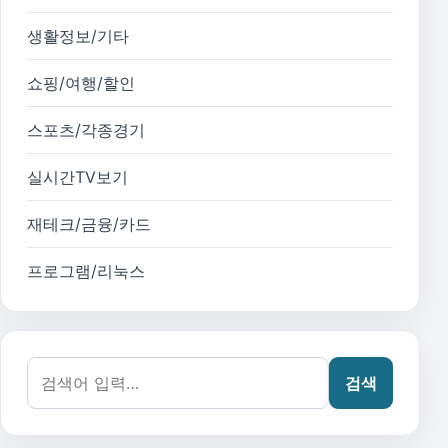
생활정보/기타
쇼핑/여행/할인
스포츠/각종경기
실시간TV보기
재테크/금융/카드
프로그램/리눅스
검색어:
검색