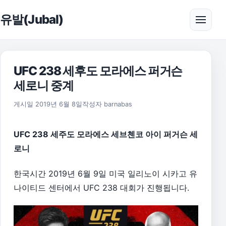
본문으로 건너뛰기
유발(Jubal)
메뉴 
UFC 238 세후도 모라에스 퍼거슨
세로니 중계
2026년 8월 1일
게시일
2019년 6월 8일
작성자
barnabas
UFC 238 세주도 모라에스 세브첸코 아이 퍼거슨 세
로니
한국시간 2019년 6월 9일 미국 일리노이 시카고 유
나이티드 센터에서 UFC 238 대회가 진행됩니다.