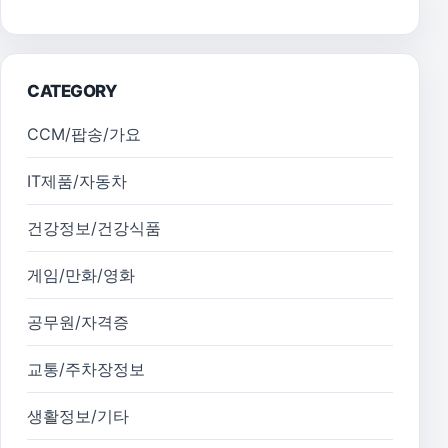
CATEGORY
CCM/팝송/가요
IT제품/자동차
건강정보/건강식품
게임/만화/영화
공무원/자격증
교통/주차장정보
생활정보/기타