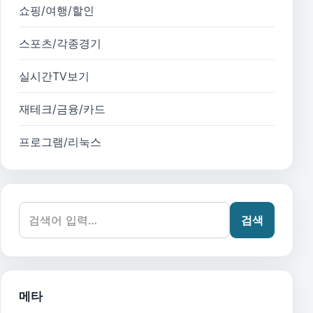
쇼핑/여행/할인
스포츠/각종경기
실시간TV보기
재테크/금융/카드
프로그램/리눅스
검색어:
검색
메타