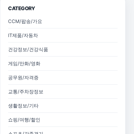
CATEGORY
CCM/팝송/가요
IT제품/자동차
건강정보/건강식품
게임/만화/영화
공무원/자격증
교통/주차장정보
생활정보/기타
쇼핑/여행/할인
스포츠/각종경기