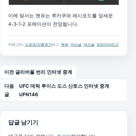
이에 맞서는 맨유는 루카쿠와 래시포드를 앞세운
4-3-1-2 포메이션이 전망됩니다.
카테고리:
스포츠/각종경기
태그:
맨유
,
아스날
,
아스널
,
프리미어리그
글 탐색
이전 글
리버풀 번리 인터넷 중계
다음
UFC 데릭 루이스 도스 산토스 인터넷 중계
글
UFN146
답글 남기기