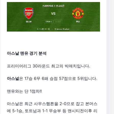
아스날 맨유 경기 분석
프리미어리그 30라운드 최고의 빅매치입니다.
아스널
은 17승 6무 6패 승점 57점으로 5위입니다.
맨유와는 단 1점차!!
아스날은 최근 사우스햄튼을 2-0으로 잡고 본머스
에 5-1승, 토트넘과 1-1 무승부 등 맨시티전이후 리