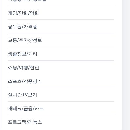
게임/만화/영화
공무원/자격증
교통/주차장정보
생활정보/기타
쇼핑/여행/할인
스포츠/각종경기
실시간TV보기
재테크/금융/카드
프로그램/리눅스