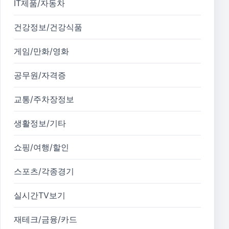
IT제품/자동차
건강정보/건강식품
게임/만화/영화
공무원/자격증
교통/주차장정보
생활정보/기타
쇼핑/여행/할인
스포츠/각종경기
실시간TV보기
재테크/금융/카드