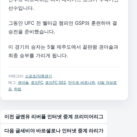
선수입니다.
그동안 UFC 전 웰터급 챔피언 GSP와 훈련하며 결
승전을 준비했습니다.
이 경기의 승자는 5월 제주도에서 끝판왕 권아솔과
최종 승부를 가리게 됩니다.
카테고리:
스포츠/각종경기
태그:
권아솔
,
로드FC
,
로드FC 052
,
만수르 바르나위
,
샤밀 자브로
프
,
하빕
글 탐색
이전 글
맨유 리버풀 인터넷 중계 프리미어리그
다음 글
세비야 바르셀로나 인터넷 중계 라리가