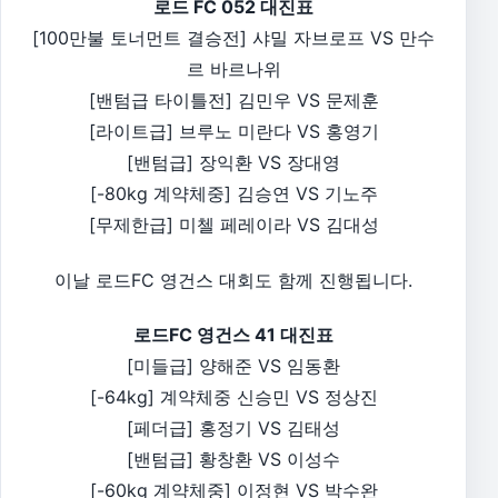
로드 FC 052 대진표
[100만불 토너먼트 결승전] 샤밀 자브로프 VS 만수
르 바르나위
[밴텀급 타이틀전] 김민우 VS 문제훈
[라이트급] 브루노 미란다 VS 홍영기
[밴텀급] 장익환 VS 장대영
[-80kg 계약체중] 김승연 VS 기노주
[무제한급] 미첼 페레이라 VS 김대성
이날 로드FC 영건스 대회도 함께 진행됩니다.
로드FC 영건스 41 대진표
[미들급] 양해준 VS 임동환
[-64kg] 계약체중 신승민 VS 정상진
[페더급] 홍정기 VS 김태성
[밴텀급] 황창환 VS 이성수
[-60kg 계약체중] 이정현 VS 박수완