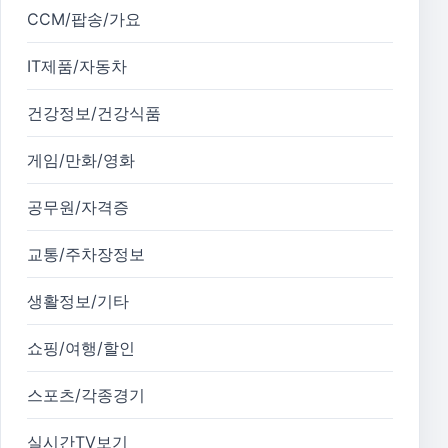
CCM/팝송/가요
IT제품/자동차
건강정보/건강식품
게임/만화/영화
공무원/자격증
교통/주차장정보
생활정보/기타
쇼핑/여행/할인
스포츠/각종경기
실시간TV보기