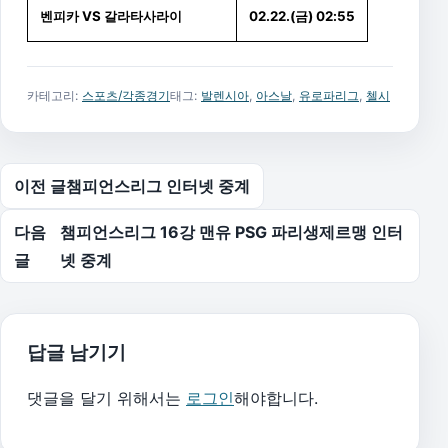
벤피카 VS 갈라타사라이
02.22.(금) 02:55
카테고리:
스포츠/각종경기
태그:
발렌시아
,
아스날
,
유로파리그
,
첼시
글 탐색
이전 글
챔피언스리그 인터넷 중계
다음
챔피언스리그 16강 맨유 PSG 파리생제르맹 인터
글
넷 중계
답글 남기기
댓글을 달기 위해서는
로그인
해야합니다.