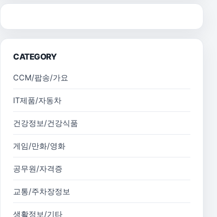
CATEGORY
CCM/팝송/가요
IT제품/자동차
건강정보/건강식품
게임/만화/영화
공무원/자격증
교통/주차장정보
생활정보/기타