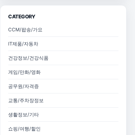
CATEGORY
CCM/팝송/가요
IT제품/자동차
건강정보/건강식품
게임/만화/영화
공무원/자격증
교통/주차장정보
생활정보/기타
쇼핑/여행/할인