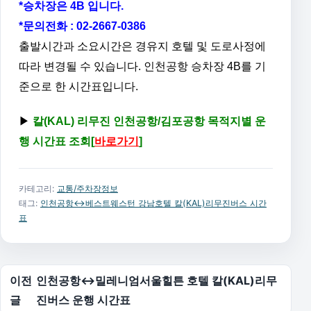
*승차장은 4B 입니다.
*문의전화 : 02-2667-0386
출발시간과 소요시간은 경유지 호텔 및 도로사정에
따라 변경될 수 있습니다. 인천공항 승차장 4B를 기
준으로 한 시간표입니다.
▶
칼(KAL) 리무진 인천공항/김포공항 목적지별 운
행 시간표 조회[
바로가기
]
카테고리:
교통/주차장정보
태그:
인천공항↔베스트웨스턴 강남호텔 칼(KAL)리무진버스 시간
표
글 탐색
이전
인천공항↔밀레니엄서울힐튼 호텔 칼(KAL)리무
글
진버스 운행 시간표