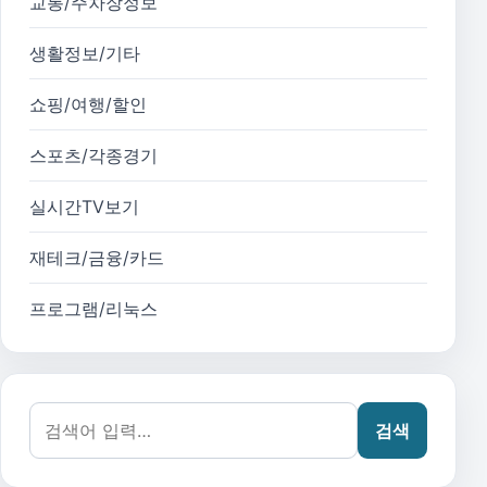
교통/주차장정보
생활정보/기타
쇼핑/여행/할인
스포츠/각종경기
실시간TV보기
재테크/금융/카드
프로그램/리눅스
검색어:
검색