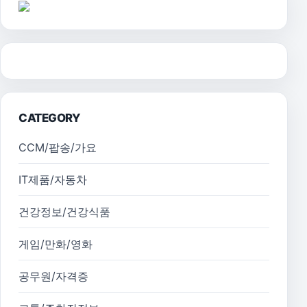
CATEGORY
CCM/팝송/가요
IT제품/자동차
건강정보/건강식품
게임/만화/영화
공무원/자격증