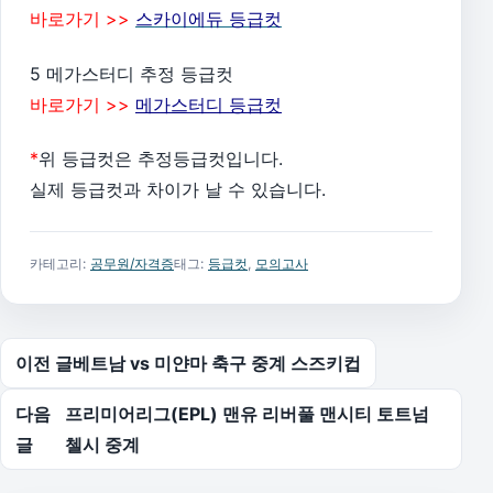
바로가기 >>
스카이에듀 등급컷
5 메가스터디 추정 등급컷
바로가기 >>
메가스터디 등급컷
*
위 등급컷은 추정등급컷입니다.
실제 등급컷과 차이가 날 수 있습니다.
카테고리:
공무원/자격증
태그:
등급컷
,
모의고사
글 탐색
이전 글
베트남 vs 미얀마 축구 중계 스즈키컵
다음
프리미어리그(EPL) 맨유 리버풀 맨시티 토트넘
글
첼시 중계