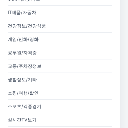
IT제품/자동차
건강정보/건강식품
게임/만화/영화
공무원/자격증
교통/주차장정보
생활정보/기타
쇼핑/여행/할인
스포츠/각종경기
실시간TV보기