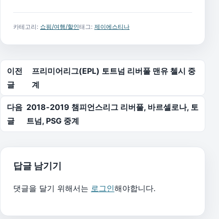
카테고리:
쇼핑/여행/할인
태그:
제이에스티나
글 탐색
이전
프리미어리그(EPL) 토트넘 리버풀 맨유 첼시 중
글
계
다음
2018-2019 챔피언스리그 리버풀, 바르셀로나, 토
글
트넘, PSG 중계
답글 남기기
댓글을 달기 위해서는
로그인
해야합니다.