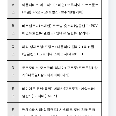
A
아틀레티코 마드리드(스페인) 보루시아 도르트문트
조
(독일) AS모나코(프랑스) 브뤼헤(벨기에)
B
바르셀로나(스페인) 토트넘 홋스퍼(잉글랜드) PSV
조
에인트호번(네덜란드) 인테르 밀란(이탈리아)
C
파리 생제르맹(프랑스) 나폴리(이탈리아) 리버풀
조
(잉글랜드) 크르베나 즈베즈다(세르비아)
D
로코모티브 모스크바(러시아) 포르투(포르투갈) 샬
조
케04(독일) 갈라타사라이(터키)
E
바이에른 뮌헨(독일) 벤피카(포르투갈) 아약스(네
조
덜란드) 아테네(그리스)
F
맨체스터시티(잉글랜드) 샤흐타르 도네츠크(우크