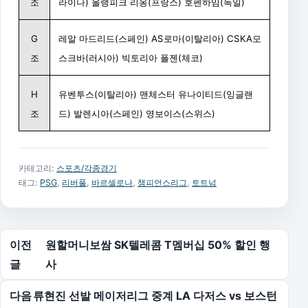
조
라이나) 올랭피크 리옹(프랑스) 호펜하임(독일)
G
레알 마드리드(스페인) AS로마(이탈리아) CSKA모
조
스크바(러시아) 빅토리아 플젠(체코)
H
유벤투스(이탈리아) 맨체스터 유나이티드(잉글랜
조
드) 발렌시아(스페인) 영보이스(스위스)
카테고리:
스포츠/각종경기
태그:
PSG
,
리버풀
,
바르셀로나
,
챔피언스리그
,
토트넘
글 탐색
이전
원할머니보쌈 SK텔레콤 T멤버십 50% 할인 행
글
사
다음
류현진 선발 메이저리그 중계 LA 다저스 vs 보스턴