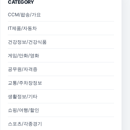
CATEGORY
CCM/팝송/가요
IT제품/자동차
건강정보/건강식품
게임/만화/영화
공무원/자격증
교통/주차장정보
생활정보/기타
쇼핑/여행/할인
스포츠/각종경기