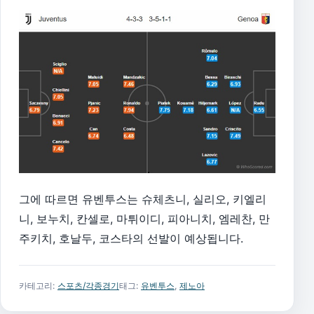
그에 따르면 유벤투스는 슈체츠니, 실리오, 키엘리
니, 보누치, 칸셀로, 마튀이디, 피아니치, 엠레찬, 만
주키치, 호날두, 코스타의 선발이 예상됩니다.
카테고리:
스포츠/각종경기
태그:
유벤투스
,
제노아