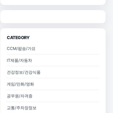
CATEGORY
CCM/팝송/가요
IT제품/자동차
건강정보/건강식품
게임/만화/영화
공무원/자격증
교통/주차장정보