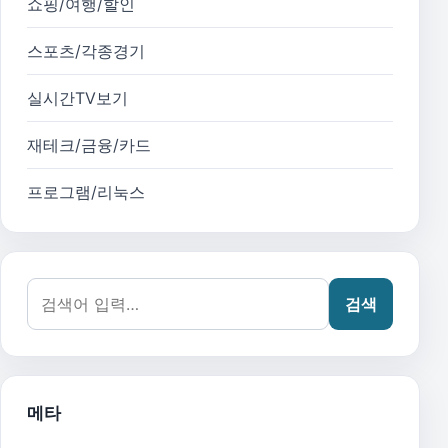
쇼핑/여행/할인
스포츠/각종경기
실시간TV보기
재테크/금융/카드
프로그램/리눅스
검색어:
검색
메타