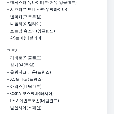
– 맨체스터 유나이티드(맨유 잉글랜드)
– 샤흐타르 도네츠크(우크라이나)
– 벤피카(포르투갈)
– 나폴리(이탈리아)
– 토트넘 홋스퍼(잉글랜드)
– AS로마(이탈리아)
포트3
– 리버풀(잉글랜드)
– 샬케04(독일)
– 올림피크 리옹(프랑스)
– AS모나코(프랑스)
– 아약스(네덜란드)
– CSKA 모스크바(러시아)
– PSV 에인트호벤(네덜란드)
– 발렌시아(스페인)