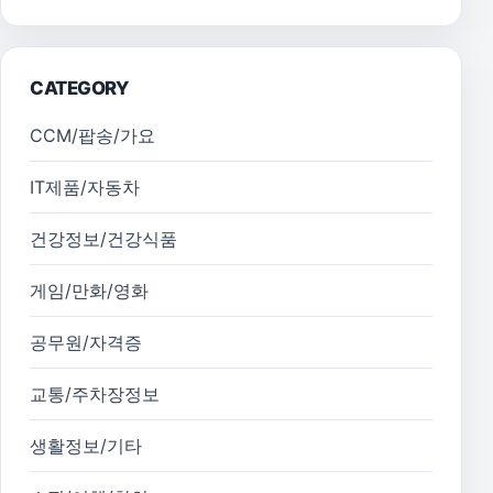
CATEGORY
CCM/팝송/가요
IT제품/자동차
건강정보/건강식품
게임/만화/영화
공무원/자격증
교통/주차장정보
생활정보/기타