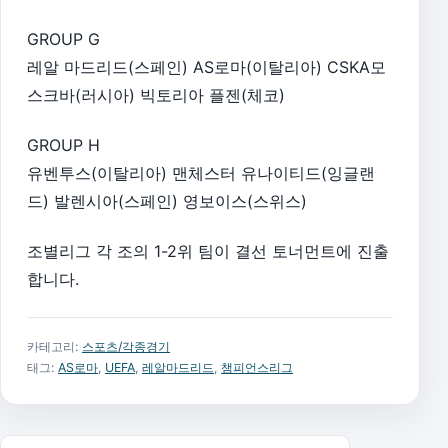
GROUP G
레알 마드리드(스페인) AS로마(이탈리아) CSKA모
스크바(러시아) 빅토리아 플젠(체코)
GROUP H
유벤투스(이탈리아) 맨체스터 유나이티드(잉글랜
드) 발렌시아(스페인) 영보이스(스위스)
조별리그 각 조의 1-2위 팀이 결선 토너먼트에 진출
합니다.
카테고리:
스포츠/각종경기
태그:
AS로마
,
UEFA
,
레알마드리드
,
챔피언스리그