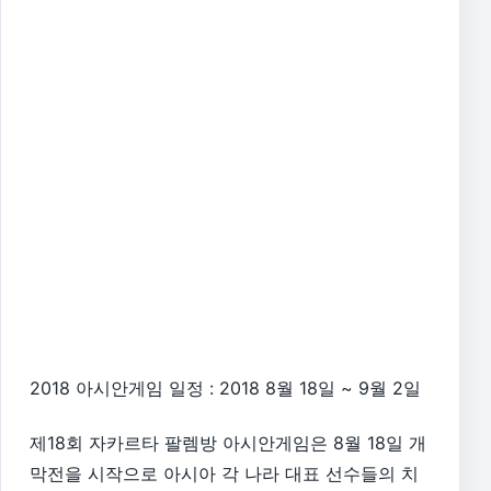
2018 아시안게임 일정 : 2018 8월 18일 ~ 9월 2일
제18회 자카르타 팔렘방 아시안게임은 8월 18일 개
막전을 시작으로 아시아 각 나라 대표 선수들의 치