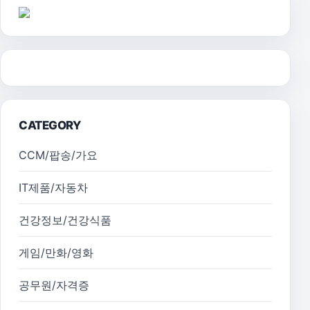
CATEGORY
CCM/팝송/가요
IT제품/자동차
건강정보/건강식품
게임/만화/영화
공무원/자격증