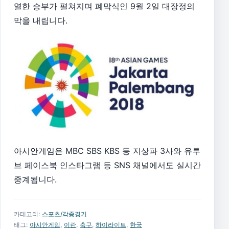
열한 승부가 펼쳐지며 폐막식인 9월 2일 대장정의
막을 내립니다.
아시안게임은 MBC SBS KBS 등 지상파 3사와 유투
브 페이스북 인스타그램 등 SNS 채널에서도 실시간
중계됩니다.
카테고리:
스포츠/각종경기
태그:
아시안게임
,
이란
,
축구
,
하이라이트
,
한국