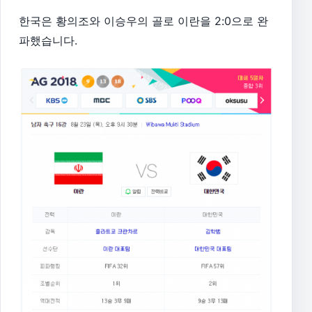
한국은 황의조와 이승우의 골로 이란을 2:0으로 완
파했습니다.