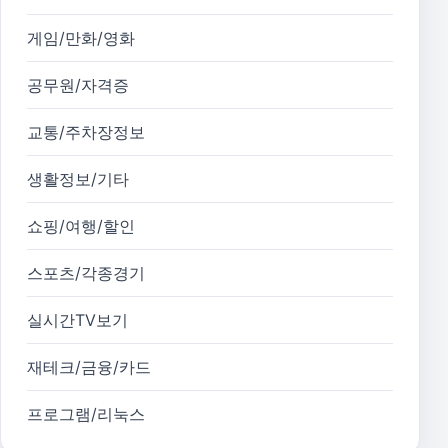
게임/만화/영화
공무원/자격증
교통/주차장정보
생활정보/기타
쇼핑/여행/할인
스포츠/각종경기
실시간TV보기
재테크/금융/카드
프로그램/리눅스