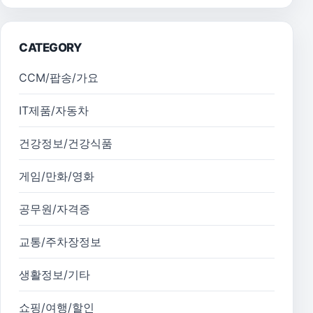
CATEGORY
CCM/팝송/가요
IT제품/자동차
건강정보/건강식품
게임/만화/영화
공무원/자격증
교통/주차장정보
생활정보/기타
쇼핑/여행/할인