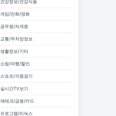
건강정보/건강식품
게임/만화/영화
공무원/자격증
교통/주차장정보
생활정보/기타
쇼핑/여행/할인
스포츠/각종경기
실시간TV보기
재테크/금융/카드
프로그램/리눅스