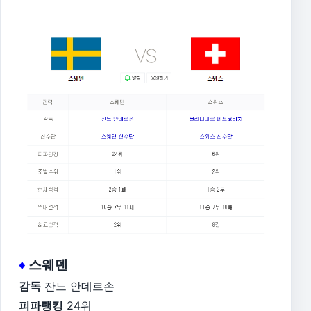
♦
스웨덴
감독
잔느 안데르손
피파랭킹
24위