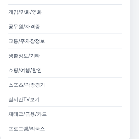
게임/만화/영화
공무원/자격증
교통/주차장정보
생활정보/기타
쇼핑/여행/할인
스포츠/각종경기
실시간TV보기
재테크/금융/카드
프로그램/리눅스