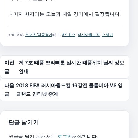
나머지 한자리는 오늘과 내일 경기에서 결정됩니다.
카테고리:
스포츠/각종경기
태그:
#스위스
,
러시아월드컵
,
스웨덴
글 탐색
이전
제 7호 태풍 쁘라삐룬 실시간 태풍위치 날씨 정보
글
안내
다음
2018 FIFA 러시아월드컵 16강전 콜롬비아 VS 잉
글
글랜드 인터넷 중계
답글 남기기
댓글을 달기 위해서는
로그인
해야합니다.