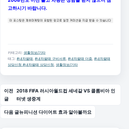
고하시기 바랍니다.
카테고리:
생활정보/기타
태그:
#내차팔때
,
#내차팔때 구비서류
,
#내차팔때 더줌
,
#내차팔때
상담신청 #내차팔때 상담신청
,
생활정보/기타
글 탐색
이전
2018 FIFA 러시아월드컵 세네갈 VS 콜롬비아 인
글
터넷 생중계
다음 글
뉴피니션 다이어트 효과 알아볼까요