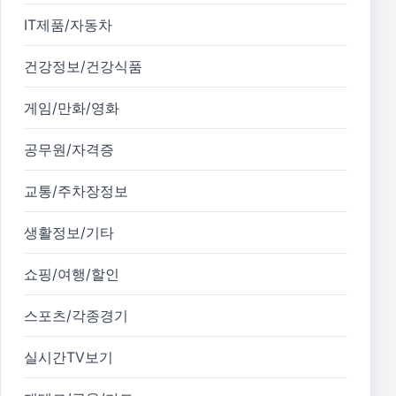
IT제품/자동차
건강정보/건강식품
게임/만화/영화
공무원/자격증
교통/주차장정보
생활정보/기타
쇼핑/여행/할인
스포츠/각종경기
실시간TV보기