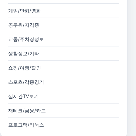
게임/만화/영화
공무원/자격증
교통/주차장정보
생활정보/기타
쇼핑/여행/할인
스포츠/각종경기
실시간TV보기
재테크/금융/카드
프로그램/리눅스