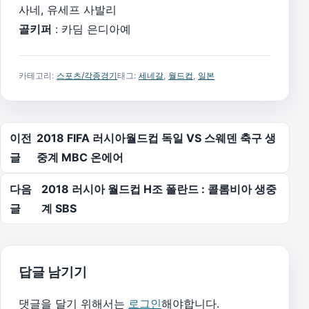
사네, 유세프 사발리
골키퍼
: 카딤 은디아예
카테고리:
스포츠/각종경기
태그:
세네갈
,
월드컵
,
일본
글 탐색
이전
2018 FIFA 러시아월드컵 독일 VS 스웨덴 축구 생
글
중계 MBC 온에어
다음
2018 러시아 월드컵 H조 폴란드 : 콜롬비아 생중
글
계 SBS
답글 남기기
댓글을 달기 위해서는
로그인
해야합니다.