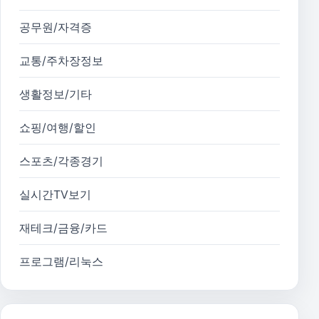
공무원/자격증
교통/주차장정보
생활정보/기타
쇼핑/여행/할인
스포츠/각종경기
실시간TV보기
재테크/금융/카드
프로그램/리눅스