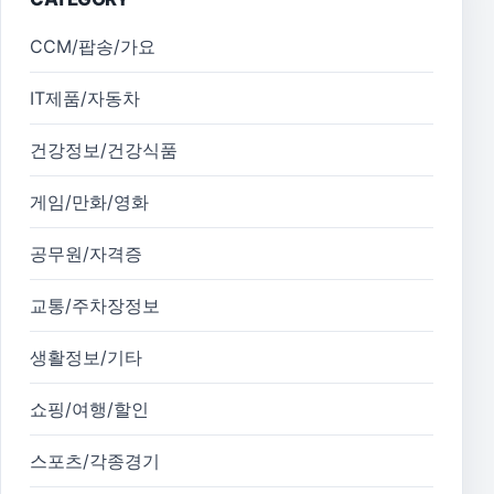
CCM/팝송/가요
IT제품/자동차
건강정보/건강식품
게임/만화/영화
공무원/자격증
교통/주차장정보
생활정보/기타
쇼핑/여행/할인
스포츠/각종경기