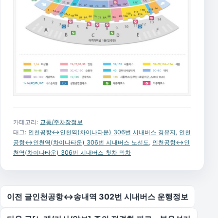
카테고리:
교통/주차장정보
태그:
인천공항↔인천역(차이나타운) 306번 시내버스 경유지
,
인천
공항↔인천역(차이나타운) 306번 시내버스 노선도
,
인천공항↔인
천역(차이나타운) 306번 시내버스 첫차 막차
글 탐색
이전 글
인천공항↔송내역 302번 시내버스 운행정보