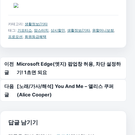
카테고리:
생활정보/기타
태그:
기프티쇼
,
맘스터치
,
상시할인
,
생활정보/기타
,
원할머니보쌈
,
프로모션
,
회원등급혜택
글 탐색
이전
Microsoft Edge(엣지) 팝업창 허용, 차단 설정하
글
기! 1초면 되요
다음
[노래/가사/해석] You And Me – 앨리스 쿠퍼
글
(Alice Cooper)
답글 남기기