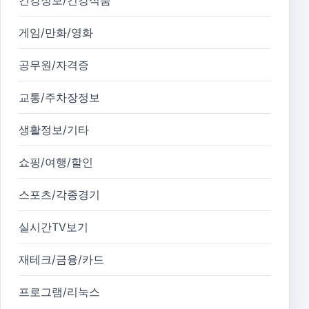
게임/만화/영화
공무원/자격증
교통/주차장정보
생활정보/기타
쇼핑/여행/할인
스포츠/각종경기
실시간TV보기
재테크/금융/카드
프로그램/리눅스