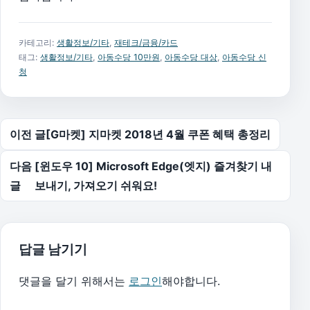
카테고리:
생활정보/기타
,
재테크/금융/카드
태그:
생활정보/기타
,
아동수당 10만원
,
아동수당 대상
,
아동수당 신
청
글 탐색
이전 글
[G마켓] 지마켓 2018년 4월 쿠폰 혜택 총정리
다음
[윈도우 10] Microsoft Edge(엣지) 즐겨찾기 내
글
보내기, 가져오기 쉬워요!
답글 남기기
댓글을 달기 위해서는
로그인
해야합니다.