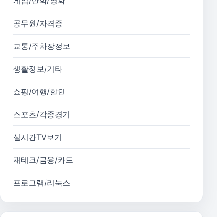
게임/만화/영화
공무원/자격증
교통/주차장정보
생활정보/기타
쇼핑/여행/할인
스포츠/각종경기
실시간TV보기
재테크/금융/카드
프로그램/리눅스