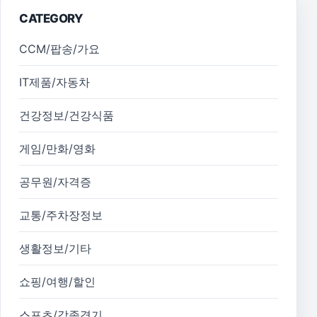
CATEGORY
CCM/팝송/가요
IT제품/자동차
건강정보/건강식품
게임/만화/영화
공무원/자격증
교통/주차장정보
생활정보/기타
쇼핑/여행/할인
스포츠/각종경기