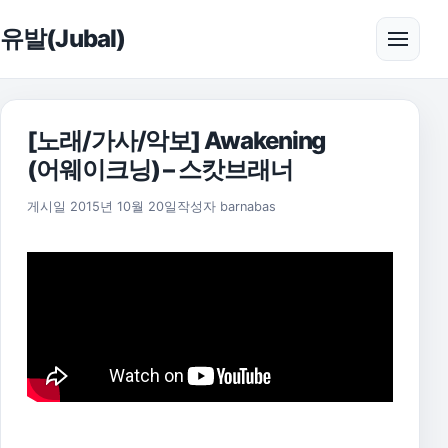
본문으로 건너뛰기
유발(Jubal)
메뉴 
[노래/가사/악보] Awakening
(어웨이크닝) – 스캇브래너
2025년 11월 18일
게시일
2015년 10월 20일
작성자
barnabas