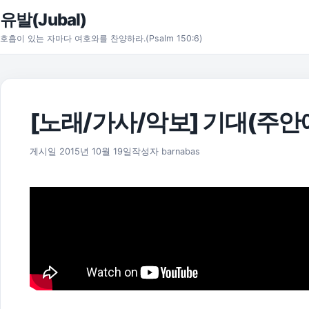
본문으로 건너뛰기
유발(Jubal)
호흡이 있는 자마다 여호와를 찬양하라.(Psalm 150:6)
[노래/가사/악보] 기대(주안
2025년 11월 18일
게시일
2015년 10월 19일
작성자
barnabas