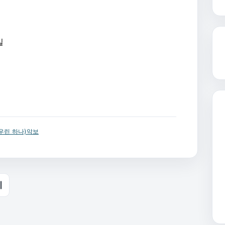
일
우린 하나)악보
이