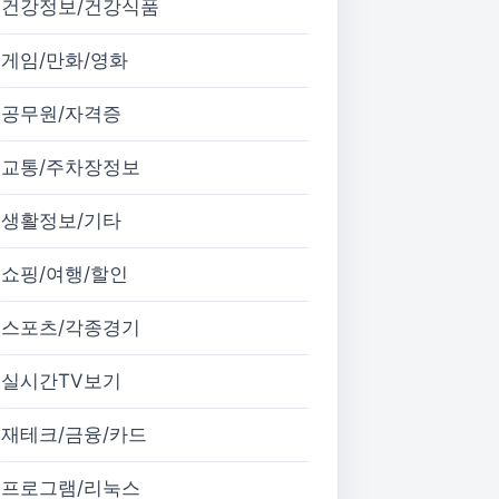
건강정보/건강식품
게임/만화/영화
공무원/자격증
교통/주차장정보
생활정보/기타
쇼핑/여행/할인
스포츠/각종경기
실시간TV보기
재테크/금융/카드
프로그램/리눅스