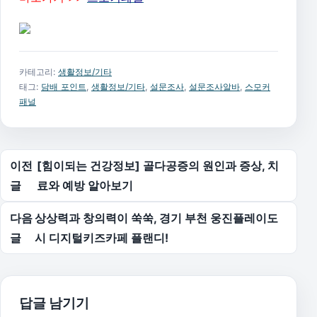
카테고리:
생활정보/기타
태그:
담배 포인트
,
생활정보/기타
,
설문조사
,
설문조사알바
,
스모커
패널
글 탐색
이전
[힘이되는 건강정보] 골다공증의 원인과 증상, 치
글
료와 예방 알아보기
다음
상상력과 창의력이 쑥쑥, 경기 부천 웅진플레이도
글
시 디지털키즈카페 플랜디!
답글 남기기