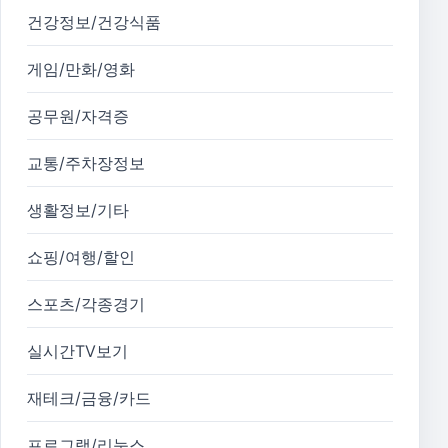
건강정보/건강식품
게임/만화/영화
공무원/자격증
교통/주차장정보
생활정보/기타
쇼핑/여행/할인
스포츠/각종경기
실시간TV보기
재테크/금융/카드
프로그램/리눅스