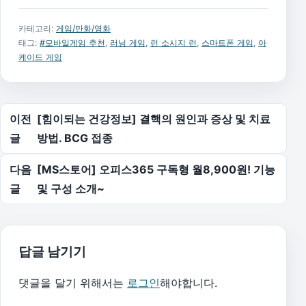
카테고리:
게임/만화/영화
태그:
#모바일게임 추천
,
러닝 게임
,
런 소시지 런
,
스마트폰 게임
,
아
케이드 게임
글 탐색
이전
[힘이되는 건강정보] 결핵의 원인과 증상 및 치료
글
방법. BCG 접종
다음
[MS스토어] 오피스365 구독형 월8,900원! 기능
글
및 구성 소개~
답글 남기기
댓글을 달기 위해서는
로그인
해야합니다.