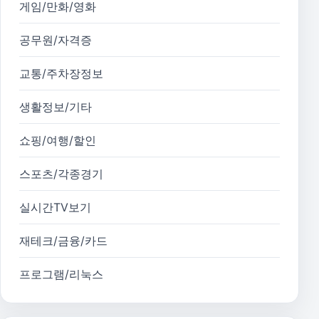
게임/만화/영화
공무원/자격증
교통/주차장정보
생활정보/기타
쇼핑/여행/할인
스포츠/각종경기
실시간TV보기
재테크/금융/카드
프로그램/리눅스