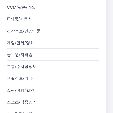
CCM/팝송/가요
IT제품/자동차
건강정보/건강식품
게임/만화/영화
공무원/자격증
교통/주차장정보
생활정보/기타
쇼핑/여행/할인
스포츠/각종경기