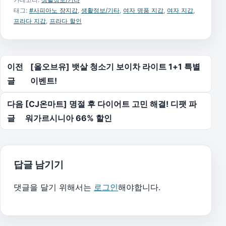
태그:
#사피아노 장지갑
,
생활정보/기타
,
여자 명품 지갑
,
여자 지갑
,
프라다 지갑
,
프라다 할인
글 탐색
이전
[올오브유] 뱃살 청소기 보이차 라이트 1+1 특별
글
이벤트!
다음
[CJ온마트] 명절 후 다이어트 고민 해결! 디팻 파
글
워가르시니아 66% 할인
답글 남기기
댓글을 달기 위해서는
로그인
해야합니다.