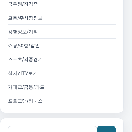
공무원/자격증
교통/주차장정보
생활정보/기타
쇼핑/여행/할인
스포츠/각종경기
실시간TV보기
재테크/금융/카드
프로그램/리눅스
검색어: