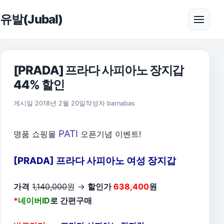
본문으로 건너뛰기
유발(Jubal)
메뉴 
[PRADA] 프라다 사피아노 장지갑
44% 할인
게시일
2018년 2월 20일
작성자
barnabas
PATI
명품 쇼핑몰
오픈기념 이벤트!
[PRADA] 프라다 사피아노 여성 장지갑
가격
1,140,000
원 →
할인가
638,400
원
*
네이버ID
로 간편구매