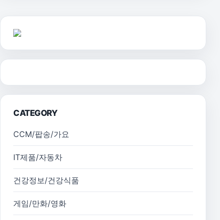
CATEGORY
CCM/팝송/가요
IT제품/자동차
건강정보/건강식품
게임/만화/영화