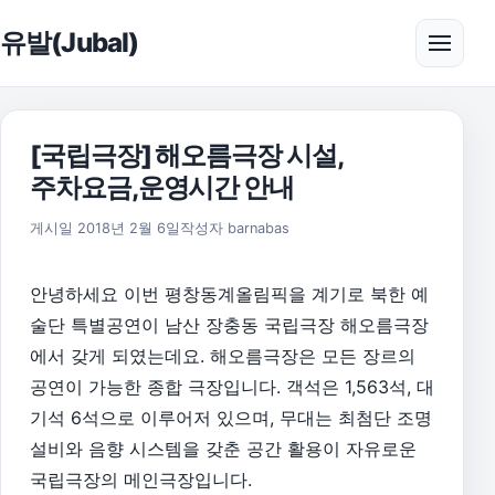
본문으로 건너뛰기
유발(Jubal)
메뉴 
[국립극장] 해오름극장 시설,
주차요금,운영시간 안내
2018년 2월 6일
게시일
2018년 2월 6일
작성자
barnabas
안녕하세요 이번 평창동계올림픽을 계기로 북한 예
술단 특별공연이 남산 장충동 국립극장 해오름극장
에서 갖게 되였는데요. 해오름극장은 모든 장르의
공연이 가능한 종합 극장입니다. 객석은 1,563석, 대
기석 6석으로 이루어저 있으며, 무대는 최첨단 조명
설비와 음향 시스템을 갖춘 공간 활용이 자유로운
국립극장의 메인극장입니다.