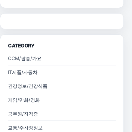
CATEGORY
CCM/팝송/가요
IT제품/자동차
건강정보/건강식품
게임/만화/영화
공무원/자격증
교통/주차장정보