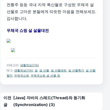
전통주 등등 국내 지역 특산물로 구성된 우체국 설
선물로 고마운 분들에게 따듯한 마음을 전해보세요.
감사합니다.
우체국 쇼핑 설 설물대전
카테고리:
생활정보/기타
태그:
생활정보/기타
,
설
,
설 선물
,
설 선물세트
,
설 선물특가
,
설 선물
할인
,
우체국쇼핑
,
우체국쇼핑 설 선물 등
글 탐색
이전
[Java] 자바의 스레드(Thread)와 동기화
글
(Synchronization) (3)