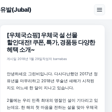
본문으로 건너뛰기
유발(Jubal)
메뉴 
[우체국쇼핑] 우체국 설 선물
할인대전! 쿠폰, 특가, 경품등 다양한
헤택 소개~
게시일
2018년 1월 29일
작성자
barnabas
안녕하세요 그린비입니다. 다사다난했던 2017년 정
유년을 마무리하고 2018년 무술년 새해가
시작된
지도
어느새
한 달이
지나고 있습니다.
2월에는 우리 민족 최대의 명절인 설이 기다리고 있
는데요. 한 해의 첫 마음을 전하는 설을 맞아 우체국