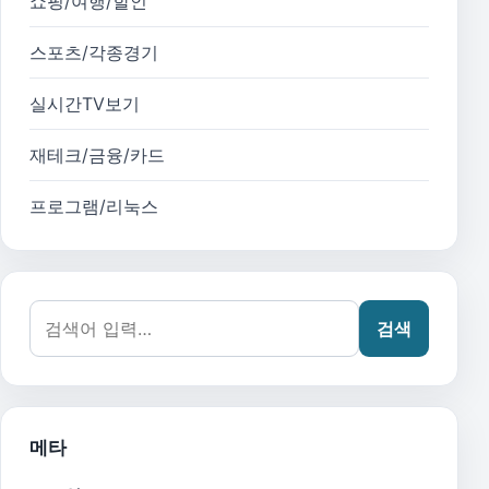
쇼핑/여행/할인
스포츠/각종경기
실시간TV보기
재테크/금융/카드
프로그램/리눅스
검색어:
검색
메타