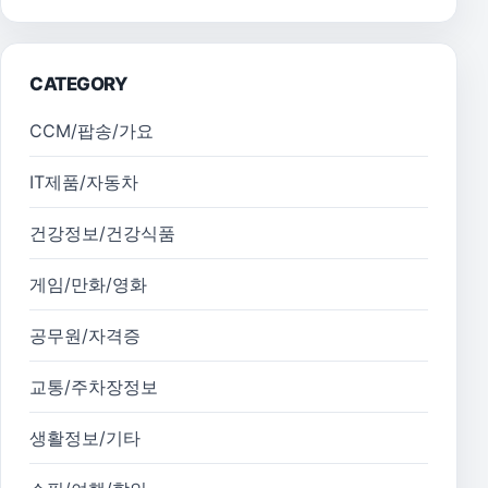
CATEGORY
CCM/팝송/가요
IT제품/자동차
건강정보/건강식품
게임/만화/영화
공무원/자격증
교통/주차장정보
생활정보/기타