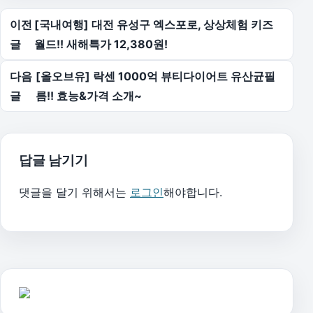
글 탐색
이전
[국내여행] 대전 유성구 엑스포로, 상상체험 키즈
글
월드!! 새해특가 12,380원!
다음
[올오브유] 락센 1000억 뷰티다이어트 유산균필
글
름!! 효능&가격 소개~
답글 남기기
댓글을 달기 위해서는
로그인
해야합니다.