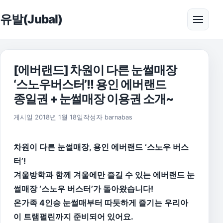
본문으로 건너뛰기
유발(Jubal)
메뉴 
[에버랜드] 차원이 다른 눈썰매장
‘스노우버스터’!! 용인 에버랜드
종일권 + 눈썰매장 이용권 소개~
게시일
2018년 1월 18일
작성자
barnabas
차원이 다른 눈썰매장, 용인 에버랜드 ‘스노우 버스
터’!
겨울방학과 함께 겨울에만 즐길 수 있는 에버랜드 눈
썰매장 ‘스노우 버스터’가 돌아왔습니다!
온가족 4인승 눈썰매부터 따듯하게 즐기는 우리아
이 트램펄린까지 준비되어 있어요.