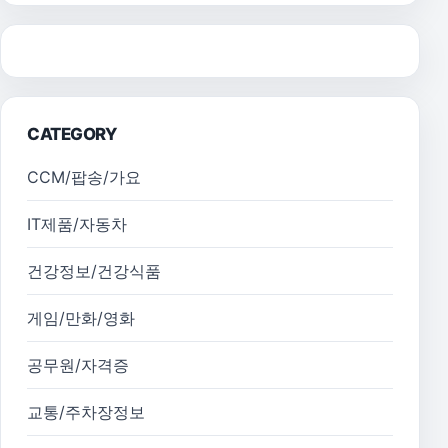
CATEGORY
CCM/팝송/가요
IT제품/자동차
건강정보/건강식품
게임/만화/영화
공무원/자격증
교통/주차장정보