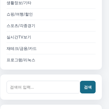
생활정보/기타
쇼핑/여행/할인
스포츠/각종경기
실시간TV보기
재테크/금융/카드
프로그램/리눅스
검색어:
검색