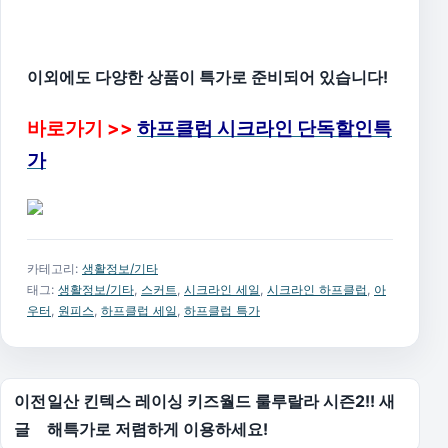
이외에도 다양한 상품이 특가로 준비되어 있습니다!
바로가기 >>
하프클럽 시크라인 단독할인특
가
카테고리:
생활정보/기타
태그:
생활정보/기타
,
스커트
,
시크라인 세일
,
시크라인 하프클럽
,
아
우터
,
원피스
,
하프클럽 세일
,
하프클럽 특가
글 탐색
이전
일산 킨텍스 레이싱 키즈월드 룰루랄라 시즌2!! 새
글
해특가로 저렴하게 이용하세요!