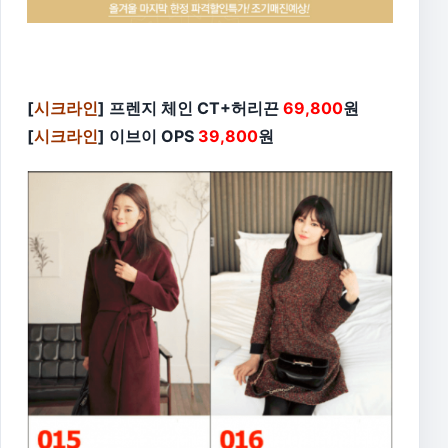
[
시크라인
] 프렌지 체인 CT+허리끈
69,800
원
[
시크라인
] 이브이 OPS
39,800
원