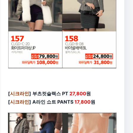
[
시크라인
] 부츠컷슬랙스 PT
27,800
원
[
시크라인
] A라인 쇼트 PANTS
17,800
원