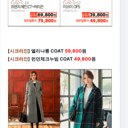
[
시크라인
] 엘리나롱 COAT
59,800
원
[
시크라인
] 런던체크누빔 COAT
49,800
원