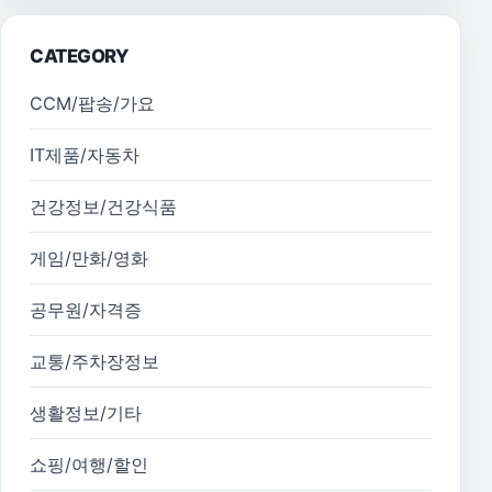
CATEGORY
CCM/팝송/가요
IT제품/자동차
건강정보/건강식품
게임/만화/영화
공무원/자격증
교통/주차장정보
생활정보/기타
쇼핑/여행/할인