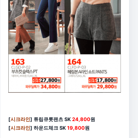
[
시크라인
] 튜립큐롯팬츠 SK
24,800
원
[
시크라인
] 하운드체크 SK
19,800
원