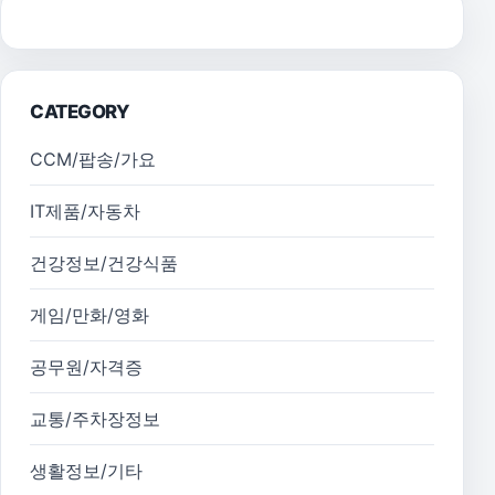
CATEGORY
CCM/팝송/가요
IT제품/자동차
건강정보/건강식품
게임/만화/영화
공무원/자격증
교통/주차장정보
생활정보/기타