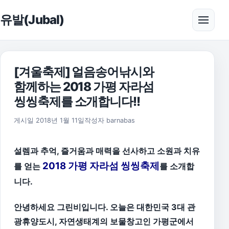
본문으로 건너뛰기
유발(Jubal)
메뉴 
[겨울축제] 얼음송어낚시와
함께하는 2018 가평 자라섬
씽씽축제를 소개합니다!!
2018년 1월 11일
게시일
2018년 1월 11일
작성자
barnabas
설렘과 추억, 즐거움과 매력을 선사하고 소원과 치유
2018 가평 자라섬 씽씽축제
를 얻는
를 소개합
니다.
안녕하세요 그린비입니다. 오늘은 대한민국 3대 관
광휴양도시, 자연생태계의 보물창고인 가평군에서