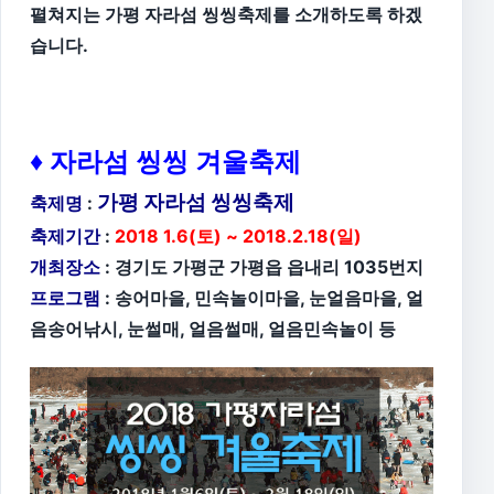
펼쳐지는 가평 자라섬 씽씽축제를 소개하도록 하겠
습니다.
♦ 자라섬 씽씽 겨울축제
가평 자라섬 씽씽축제
축제명
:
축제기간
:
2018 1.6(토) ~ 2018.2.18(일)
개최장소
: 경기도 가평군 가평읍 읍내리 1035번지
프로그램
: 송어마을, 민속놀이마을, 눈얼음마을, 얼
음송어낚시, 눈썰매, 얼음썰매, 얼음민속놀이 등