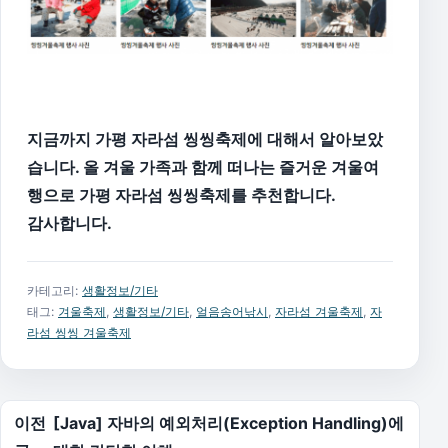
지금까지 가평 자라섬 씽씽축제에 대해서 알아보았
습니다. 올 겨울 가족과 함께 떠나는 즐거운 겨울여
행으로 가평 자라섬 씽씽축제를 추천합니다.
감사합니다.
카테고리:
생활정보/기타
태그:
겨울축제
,
생활정보/기타
,
얼음송어낚시
,
자라섬 겨울축제
,
자
라섬 씽씽 겨울축제
글 탐색
이전
[Java] 자바의 예외처리(Exception Handling)에