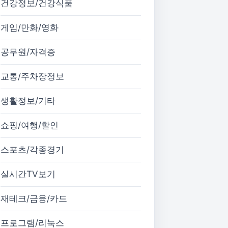
건강정보/건강식품
게임/만화/영화
공무원/자격증
교통/주차장정보
생활정보/기타
쇼핑/여행/할인
스포츠/각종경기
실시간TV보기
재테크/금융/카드
프로그램/리눅스