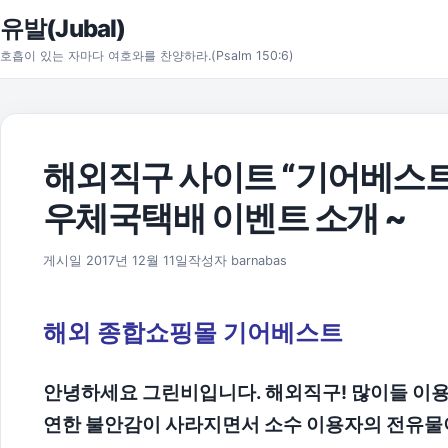
본문으로 건너뛰기
유발(Jubal)
호흡이 있는 자마다 여호와를 찬양하라.(Psalm 150:6)
해외직구 사이트 “기어베스트”
우체국택배 이벤트 소개 ~
2017년 12월 31일
게시일
2017년 12월 11일
작성자
barnabas
해외 종합쇼핑몰 기어베스트
안녕하세요 그린비입니다. 해외직구! 많이들 이용
연한 불안감이 사라지면서 소수 이용자의 전유물