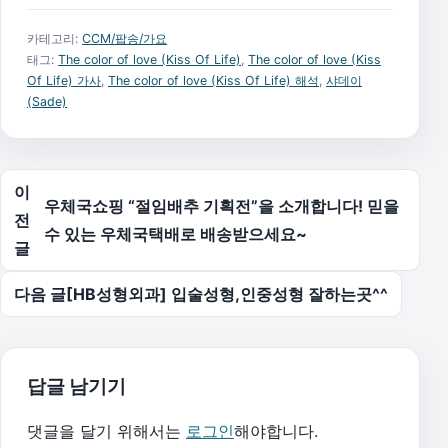
카테고리:
CCM/팝송/가요
태그:
The color of love (Kiss Of Life)
,
The color of love (Kiss
Of Life) 가사
,
The color of love (Kiss Of Life) 해석
,
샤데이
(Sade)
글 탐색
이
우체국쇼핑 “절임배추 기획전”을 소개합니다! 믿을
전
수 있는 우체국택배로 배송받으세요~
글
다음 글
[HB성형외과] 입술성형,인중성형 잘하는곳^^
답글 남기기
댓글을 달기 위해서는
로그인
해야합니다.