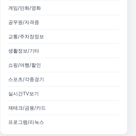
게임/만화/영화
공무원/자격증
교통/주차장정보
생활정보/기타
쇼핑/여행/할인
스포츠/각종경기
실시간TV보기
재테크/금융/카드
프로그램/리눅스