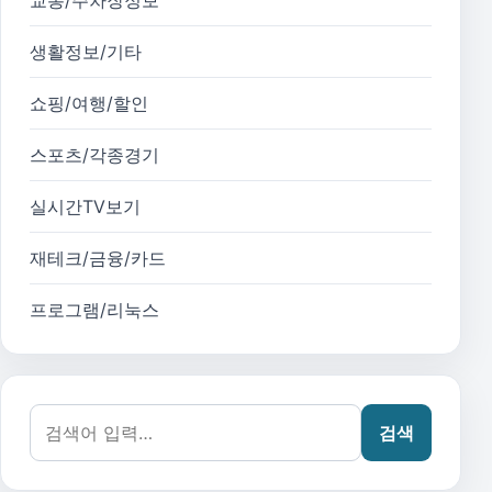
생활정보/기타
쇼핑/여행/할인
스포츠/각종경기
실시간TV보기
재테크/금융/카드
프로그램/리눅스
검색어:
검색