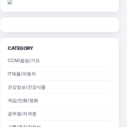
CATEGORY
CCM/팝송/가요
IT제품/자동차
건강정보/건강식품
게임/만화/영화
공무원/자격증
교통/주차장정보