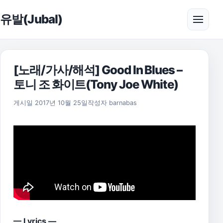
본문으로 건너뛰기
유발(Jubal)
메뉴 
[노래/가사/해석] Good In Blues –
토니 조 화이트(Tony Joe White)
2021년 7월 14일
게시일
2017년 10월 25일
작성자
barnabas
— Lyrics —