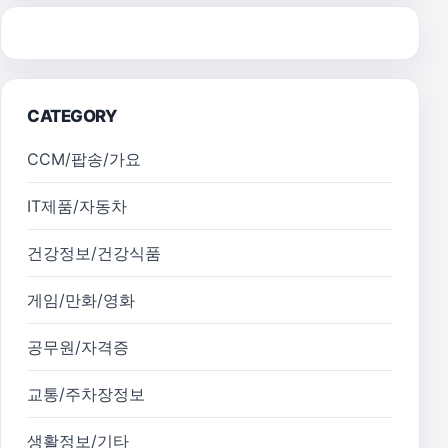
CATEGORY
CCM/팝송/가요
IT제품/자동차
건강정보/건강식품
게임/만화/영화
공무원/자격증
교통/주차장정보
생활정보/기타