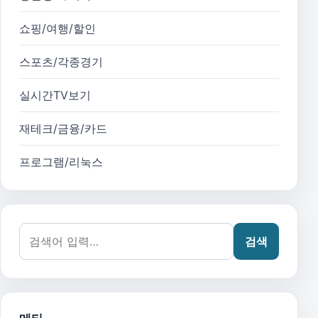
쇼핑/여행/할인
스포츠/각종경기
실시간TV보기
재테크/금융/카드
프로그램/리눅스
검색어:
검색