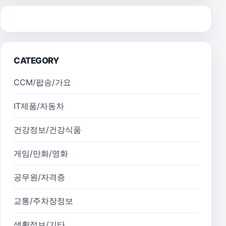
CATEGORY
CCM/팝송/가요
IT제품/자동차
건강정보/건강식품
게임/만화/영화
공무원/자격증
교통/주차장정보
생활정보/기타