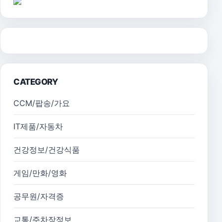
CATEGORY
CCM/팝송/가요
IT제품/자동차
건강정보/건강식품
게임/만화/영화
공무원/자격증
교통/주차장정보