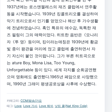
1937년에는 로스앤젤레스의 재즈 클럽에서 연주활
동을 시작했습니다. 1939년 킹콜트리오를 결성하여
악기 트리오로서 인기를 얻었으나 해산 후 가수생활
에 전념하였습니다. 흑인 특유의 애수감, 독특한 재
즈 필링이 그의 매력이었다. 히트한 음반은《모나리
자《투 영》등이며, 킹이라는애칭은 1939년에 황금
빛 종이 왕관을 머리에 얹고 클럽에 출연하면서 자
기 자신이 붙인 것이랍니다. 그가 부른 히트곡으로
는 ature Boy, Mona Lisa, Too Young,
Unforgettable 등이 있다. 세계 각지를 순회공연했
으며 영화에도 출연했다.1965년 페암으로 사망했으
며, 1990년 그래미 평생공로상을 사후에 수상했다.
카테고리:
CCM/팝송/가요
태그:
Love
,
Love 가사
,
Love 해석
,
낫킹 콜(Nat King Cole)