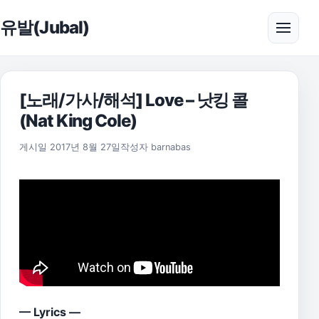
본문으로 건너뛰기
유발(Jubal)
메뉴 
[노래/가사/해석] Love – 낫킹 콜
(Nat King Cole)
2021년 7월 14일
게시일
2017년 8월 27일
작성자
barnabas
— Lyrics —