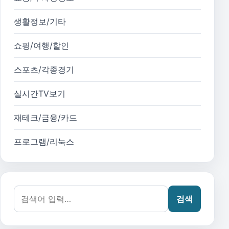
생활정보/기타
쇼핑/여행/할인
스포츠/각종경기
실시간TV보기
재테크/금융/카드
프로그램/리눅스
검색어:
검색