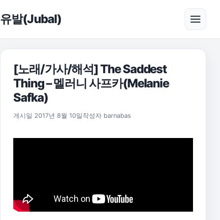
본문으로 건너뛰기
유발(Jubal)
메뉴 
[노래/가사/해석] The Saddest
Thing – 멜러니 사프카(Melanie
Safka)
2021년 7월 15일
게시일
2017년 8월 10일
작성자
barnabas