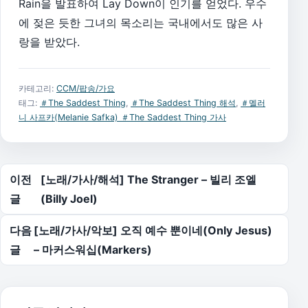
Rain을 발표하여 Lay Down이 인기를 얻었다. 우수
에 젖은 듯한 그녀의 목소리는 국내에서도 많은 사
랑을 받았다.
카테고리:
CCM/팝송/가요
태그:
＃The Saddest Thing
,
＃The Saddest Thing 해석
,
＃멜러
니 사프카(Melanie Safka) ＃The Saddest Thing 가사
글 탐색
이전
[노래/가사/해석] The Stranger – 빌리 조엘
글
(Billy Joel)
다음
[노래/가사/악보] 오직 예수 뿐이네(Only Jesus)
글
– 마커스워십(Markers)