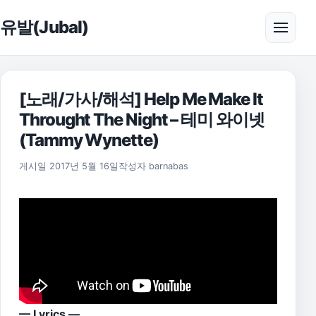
본문으로 건너뛰기
유발(Jubal)
메뉴 
[노래/가사/해석] Help Me Make It
Throught The Night – 테미 와이넷
(Tammy Wynette)
2021년 7월 20일
게시일
2017년 5월 16일
작성자
barnabas
— Lyrics —