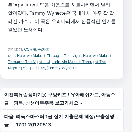
된”Apartment 9″을 처음으로 히트시키면서 널리
알려졌다. Tammy Wynette은 국내에서 아주 잘 알
려진 가수로 이 곡은 우리나라에서 선풍적인 인기를
얻었던 노래이다.
카테고리:
CCM/팝송/가요
태그:
Help Me Make It Throught The Night
,
Help Me Make It
Throught The Night 가사
,
Help Me Make It Throught The
Night 해석
,
테미 와이넷(Tammy Wynette)
글 탐색
이전
북유럽풍아기옷 쿠잉키즈 ! 유아래쉬가드, 아동수
글
영복, 신생아우주복 보고가세요 ~
다음
리눅스마스터 1급 실기 기출문제 해설/보충설명
글
1701 20170513