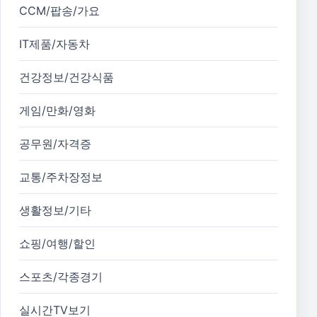
CCM/팝송/가요
IT제품/자동차
건강정보/건강식품
게임/만화/영화
공무원/자격증
교통/주차장정보
생활정보/기타
쇼핑/여행/할인
스포츠/각종경기
실시간TV보기