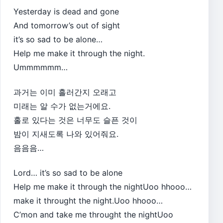
Yesterday is dead and gone
And tomorrow’s out of sight
it’s so sad to be alone…
Help me make it through the night.
Ummmmmm…
과거는 이미 흘러간지 오래고
미래는 알 수가 없는거에요.
홀로 있다는 것은 너무도 슬픈 것이
밤이 지새도록 나와 있어줘요.
음음음…
Lord… it’s so sad to be alone
Help me make it through the nightUoo hhooo…
make it throught the night.Uoo hhooo…
C’mon and take me throught the nightUoo