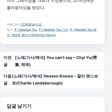
까지 그래미상을 13회나 수상했으며, 2015년에는
폴라음악상을 받았다.
카테고리:
CCM/팝송/가요
태그:
If I Needed You
,
If I Needed You 가사
,
If I Needed You 해
석
,
에밀루 해리스(Emmylou Harris)
글 탐색
이전
[노래/가사/해석] You can’t say – Chyi Yu(齊
글
豫, 제예)
다음
[노래/가사/해석] Heaven Knows – 찰리 랜스보
글
로(Charlie Landsborough)
답글 남기기