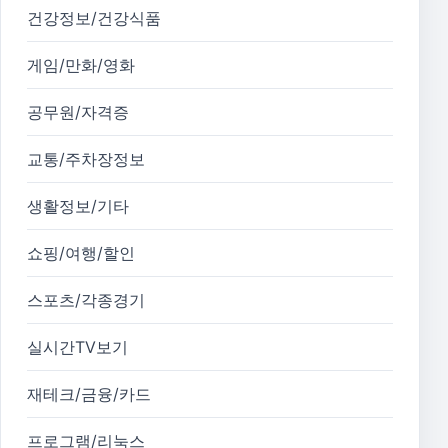
건강정보/건강식품
게임/만화/영화
공무원/자격증
교통/주차장정보
생활정보/기타
쇼핑/여행/할인
스포츠/각종경기
실시간TV보기
재테크/금융/카드
프로그램/리눅스