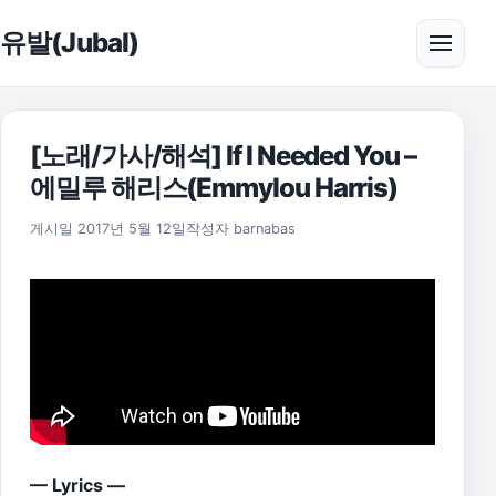
본문으로 건너뛰기
유발(Jubal)
메뉴 
[노래/가사/해석] If I Needed You –
에밀루 해리스(Emmylou Harris)
2021년 7월 20일
게시일
2017년 5월 12일
작성자
barnabas
— Lyrics —